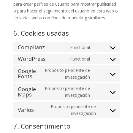
para crear perfiles de usuario para mostrar publicidad
o para hacer el seguimiento del usuario en esta web o
en varias webs con fines de marketing similares.
6. Cookies usadas
Complianz
Functional
Consent
to
WordPress
Functional
Consent
service
to
Google
Propósito pendiente de
complianz
Fonts
service
Consent
investigación
wordpress
to
Google
Propósito pendiente de
service
Maps
Consent
investigación
google-
to
fonts
Propósito pendiente de
service
Varios
Consent
investigación
google-
to
maps
7. Consentimiento
service